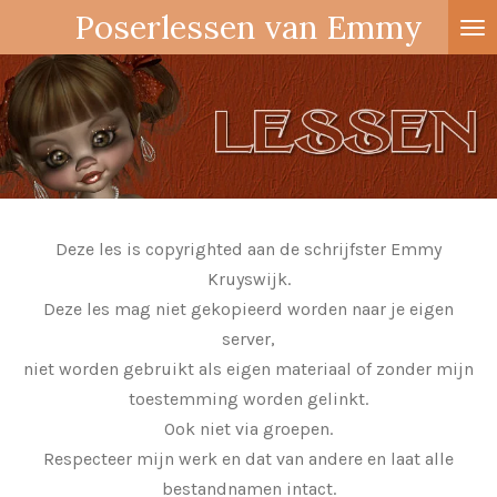
Poserlessen van Emmy
Ga
direct
naar
de
hoofdinhoud
Deze les is copyrighted aan de schrijfster Emmy
Kruyswijk.
Deze les mag niet gekopieerd worden naar je eigen
server,
niet worden gebruikt als eigen materiaal of zonder mijn
toestemming worden gelinkt.
Ook niet via groepen.
Respecteer mijn werk en dat van andere en laat alle
bestandnamen intact.