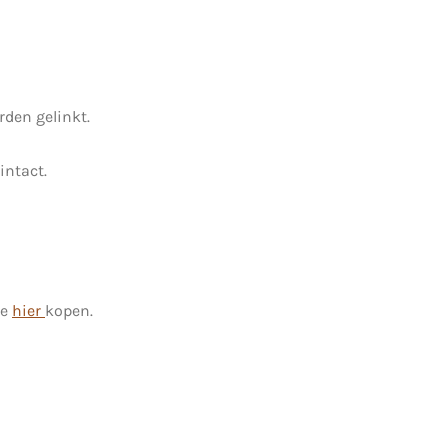
den gelinkt.
intact.
je
hier
kopen.