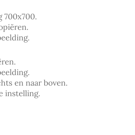
g 700x700.
opiëren.
eelding.
ëren.
eelding.
chts en naar boven.
instelling.