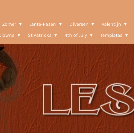
Zomer
Lente-Pasen
Diversen
Valentijn
-Clowns
St.Patricks
4th of July
Templates