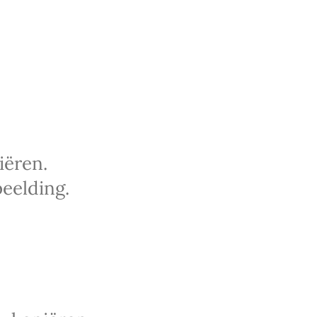
iëren.
eelding.