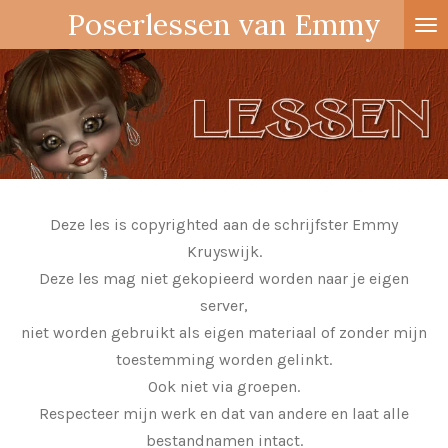
Poserlessen van Emmy
Ga
direct
naar
de
hoofdinhoud
Deze les is copyrighted aan de schrijfster Emmy
Kruyswijk.
Deze les mag niet gekopieerd worden naar je eigen
server,
niet worden gebruikt als eigen materiaal of zonder mijn
toestemming worden gelinkt.
Ook niet via groepen.
Respecteer mijn werk en dat van andere en laat alle
bestandnamen intact.