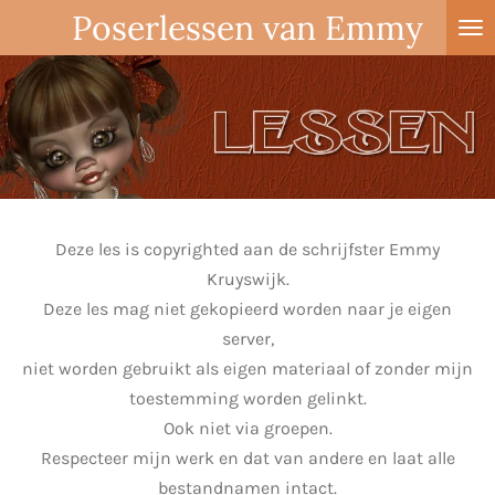
Poserlessen van Emmy
Ga
direct
naar
de
hoofdinhoud
Deze les is copyrighted aan de schrijfster Emmy
Kruyswijk.
Deze les mag niet gekopieerd worden naar je eigen
server,
niet worden gebruikt als eigen materiaal of zonder mijn
toestemming worden gelinkt.
Ook niet via groepen.
Respecteer mijn werk en dat van andere en laat alle
bestandnamen intact.