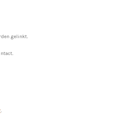
den gelinkt.
ntact.
r
.