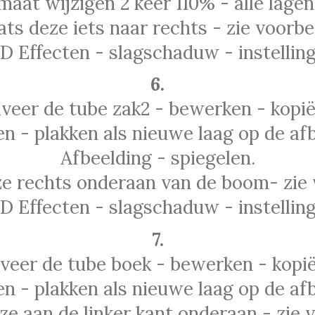
maat wijzigen 2 keer 110% - alle lagen
ats deze iets naar rechts - zie voorbe
3D Effecten - slagschaduw - instelling
6.
iveer de tube zak2 - bewerken - kopië
n - plakken als nieuwe laag op de afb
Afbeelding - spiegelen.
ze rechts onderaan van de boom- zie 
3D Effecten - slagschaduw - instelling
7.
iveer de tube boek - bewerken - kopië
n - plakken als nieuwe laag op de afb
ze aan de linker kant onderaan - zie 