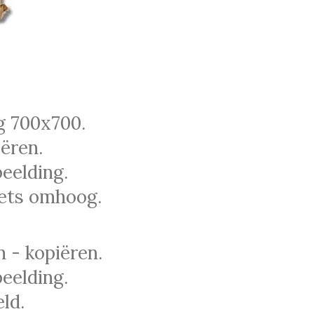
g 700x700.
ëren.
eelding.
iets omhoog.
 - kopiëren.
eelding.
ld.