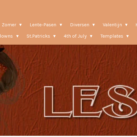
Zomer
Lente-Pasen
Diversen
Valentijn
Clowns
St.Patricks
4th of July
Templates