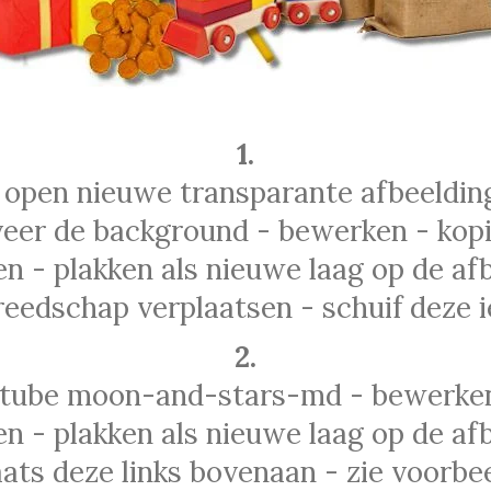
1.
 open nieuwe transparante afbeeldin
veer de background - bewerken - kopi
n - plakken als nieuwe laag op de afb
reedschap verplaatsen - schuif deze 
2.
 tube moon-and-stars-md - bewerken
n - plakken als nieuwe laag op de afb
aats deze links bovenaan - zie voorbee