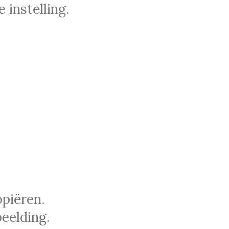
 instelling.
piëren.
eelding.