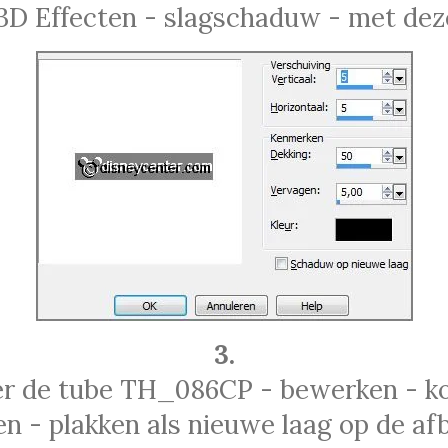
3D Effecten - slagschaduw - met deze
3.
er de tube TH_086CP - bewerken - ko
n - plakken als nieuwe laag op de afb