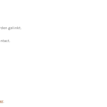
den gelinkt.
ntact.
er
.