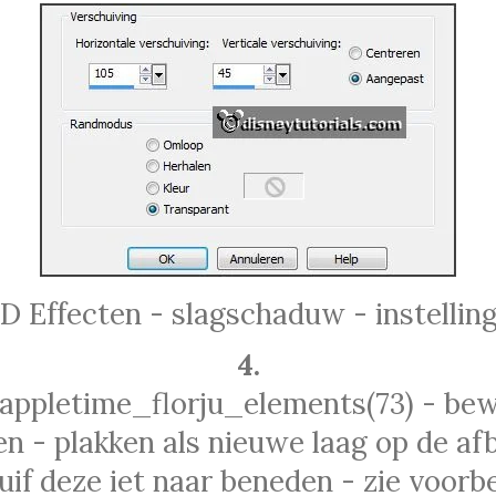
3D Effecten - slagschaduw - instelling
4.
 appletime_florju_elements(73) - bew
n - plakken als nieuwe laag op de afb
uif deze iet naar beneden - zie voorbe