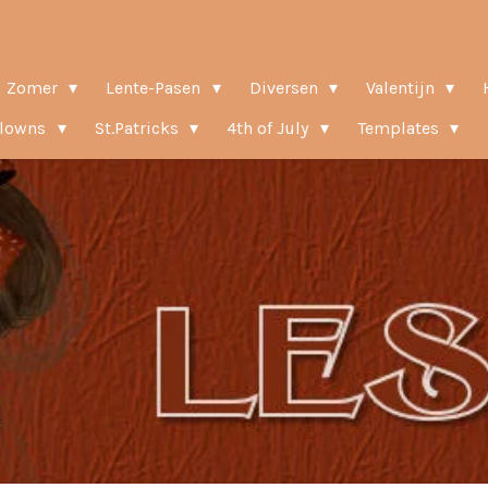
Zomer
Lente-Pasen
Diversen
Valentijn
Clowns
St.Patricks
4th of July
Templates