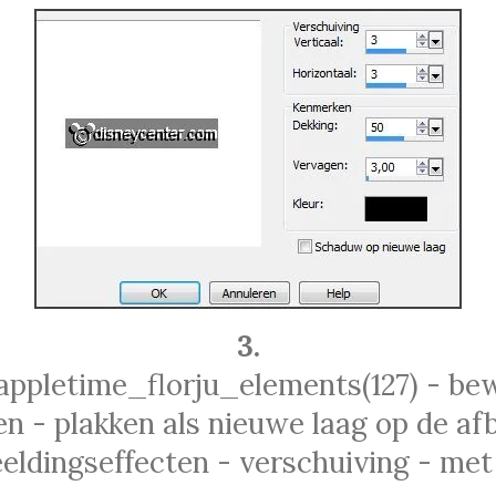
3.
appletime_florju_elements(127) - be
n - plakken als nieuwe laag op de afb
eldingseffecten - verschuiving - met 