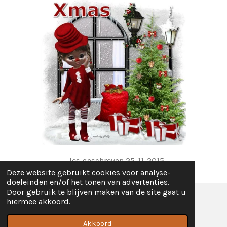
les geschreven 25-11-2015
Deze website gebruikt cookies voor analyse-
doeleinden en/of het tonen van advertenties.
Door gebruik te blijven maken van de site gaat u
hiermee akkoord.
© 2018 - 2026 lessen
Powered by
JouwWeb
Akkoord