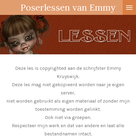
Poserlessen van Emmy
Ga
direct
naar
de
hoofdinhoud
Deze les is copyrighted aan de schrijfster Emmy
Kruyswijk.
Deze les mag niet gekopieerd worden naar je eigen
server,
niet worden gebruikt als eigen materiaal of zonder mijn
toestemming worden gelinkt.
Ook niet via groepen.
Respecteer mijn werk en dat van andere en laat alle
bestandnamen intact.