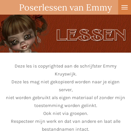
Poserlessen van Emmy
Ga
direct
naar
de
hoofdinhoud
Deze les is copyrighted aan de schrijfster Emmy
Kruyswijk.
Deze les mag niet gekopieerd worden naar je eigen
server,
niet worden gebruikt als eigen materiaal of zonder mijn
toestemming worden gelinkt.
Ook niet via groepen.
Respecteer mijn werk en dat van andere en laat alle
bestandnamen intact.