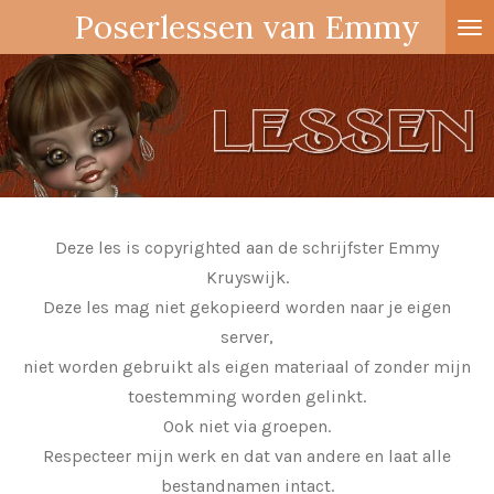
Poserlessen van Emmy
Ga
direct
naar
de
hoofdinhoud
Deze les is copyrighted aan de schrijfster Emmy
Kruyswijk.
Deze les mag niet gekopieerd worden naar je eigen
server,
niet worden gebruikt als eigen materiaal of zonder mijn
toestemming worden gelinkt.
Ook niet via groepen.
Respecteer mijn werk en dat van andere en laat alle
bestandnamen intact.