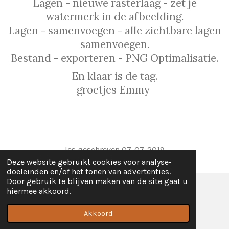
Lagen - nieuwe rasterlaag - zet je
watermerk in de afbeelding.
Lagen - samenvoegen - alle zichtbare lagen
samenvoegen.
Bestand - exporteren - PNG Optimalisatie.
En klaar is de tag.
groetjes Emmy
les geschreven 07-07-2019
Deze website gebruikt cookies voor analyse-
doeleinden en/of het tonen van advertenties.
Door gebruik te blijven maken van de site gaat u
hiermee akkoord.
© 2018 - 2026 lessen
Powered by
JouwWeb
Akkoord