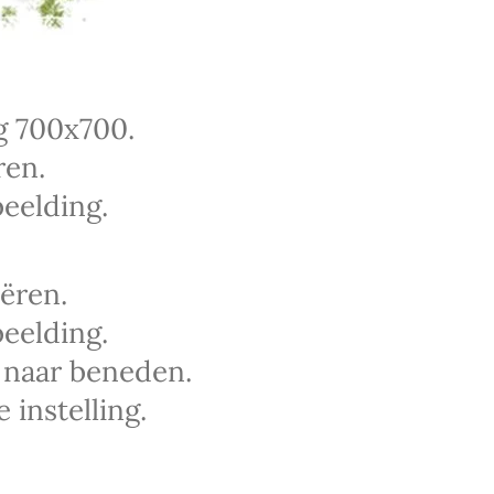
g 700x700.
ren.
eelding.
ëren.
eelding.
s naar beneden.
instelling.