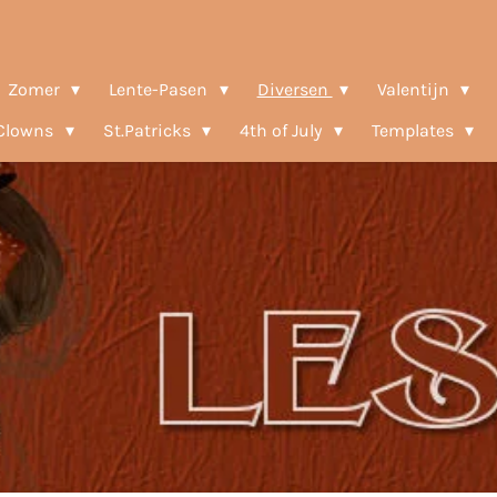
Zomer
Lente-Pasen
Diversen
Valentijn
-Clowns
St.Patricks
4th of July
Templates