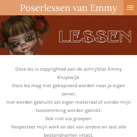
Poserlessen van Emmy
Ga
direct
naar
de
hoofdinhoud
Deze les is copyrighted aan de schrijfster Emmy
Kruyswijk.
Deze les mag niet gekopieerd worden naar je eigen
server,
niet worden gebruikt als eigen materiaal of zonder mijn
toestemming worden gelinkt.
Ook niet via groepen.
Respecteer mijn werk en dat van andere en laat alle
bestandnamen intact.