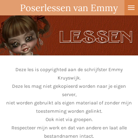
Poserlessen van Emmy
Ga
direct
naar
de
hoofdinhoud
Deze les is copyrighted aan de schrijfster Emmy
Kruyswijk.
Deze les mag niet gekopieerd worden naar je eigen
server,
niet worden gebruikt als eigen materiaal of zonder mijn
toestemming worden gelinkt.
Ook niet via groepen.
Respecteer mijn werk en dat van andere en laat alle
bestandnamen intact.