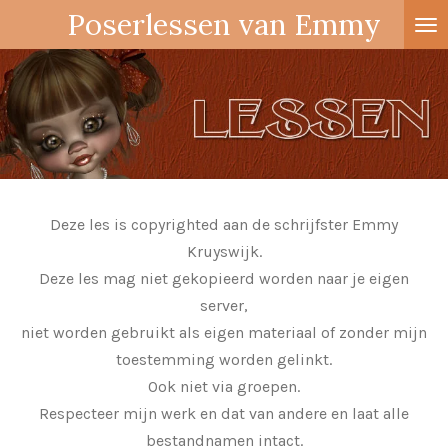
Poserlessen van Emmy
Ga
direct
naar
de
hoofdinhoud
Deze les is copyrighted aan de schrijfster Emmy
Kruyswijk.
Deze les mag niet gekopieerd worden naar je eigen
server,
niet worden gebruikt als eigen materiaal of zonder mijn
toestemming worden gelinkt.
Ook niet via groepen.
Respecteer mijn werk en dat van andere en laat alle
bestandnamen intact.