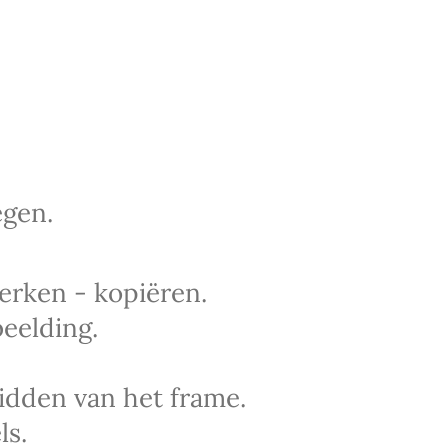
gen.
rken - kopiëren.
eelding.
midden van het frame.
ls.