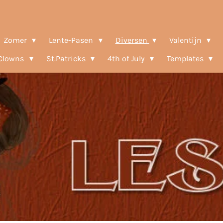
Zomer
Lente-Pasen
Diversen
Valentijn
-Clowns
St.Patricks
4th of July
Templates