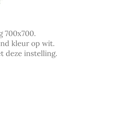
g 700x700.
d kleur op wit.
 deze instelling.