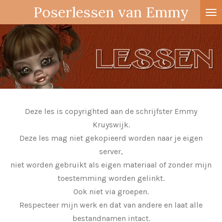
Poserlessen van Emmy
Ga
direct
naar
de
hoofdinhoud
Deze les is copyrighted aan de schrijfster Emmy
Kruyswijk.
Deze les mag niet gekopieerd worden naar je eigen
server,
niet worden gebruikt als eigen materiaal of zonder mijn
toestemming worden gelinkt.
Ook niet via groepen.
Respecteer mijn werk en dat van andere en laat alle
bestandnamen intact.