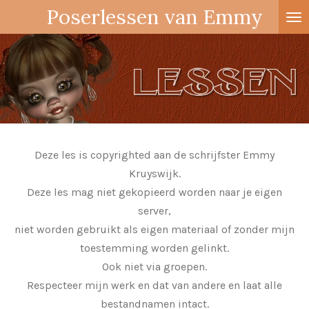
Poserlessen van Emmy
Ga
direct
naar
de
hoofdinhoud
Deze les is copyrighted aan de schrijfster Emmy
Kruyswijk.
Deze les mag niet gekopieerd worden naar je eigen
server,
niet worden gebruikt als eigen materiaal of zonder mijn
toestemming worden gelinkt.
Ook niet via groepen.
Respecteer mijn werk en dat van andere en laat alle
bestandnamen intact.