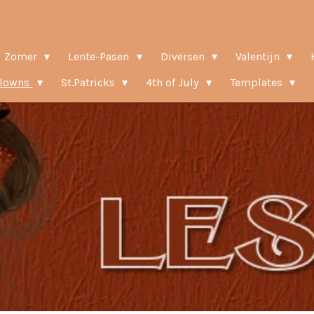
Zomer
Lente-Pasen
Diversen
Valentijn
Clowns
St.Patricks
4th of July
Templates