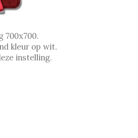
g 700x700.
d kleur op wit.
ze instelling.