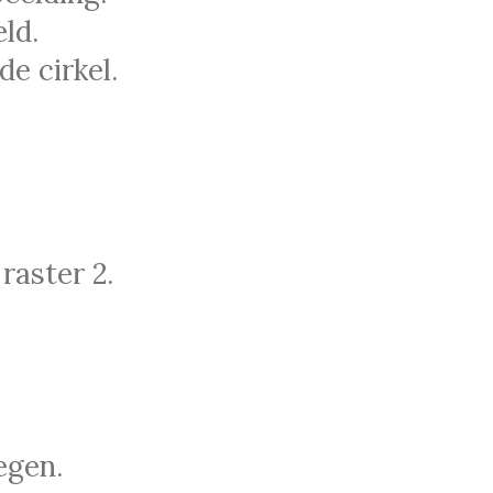
ld.
e cirkel.
raster 2.
egen.