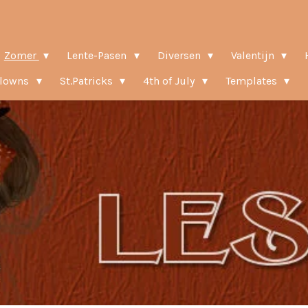
Zomer
Lente-Pasen
Diversen
Valentijn
Clowns
St.Patricks
4th of July
Templates