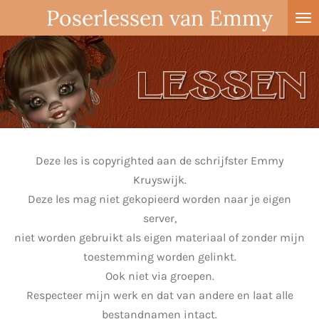
Poserlessen van Emmy
Ga
direct
naar
de
hoofdinhoud
Deze les is copyrighted aan de schrijfster Emmy
Kruyswijk.
Deze les mag niet gekopieerd worden naar je eigen
server,
niet worden gebruikt als eigen materiaal of zonder mijn
toestemming worden gelinkt.
Ook niet via groepen.
Respecteer mijn werk en dat van andere en laat alle
bestandnamen intact.