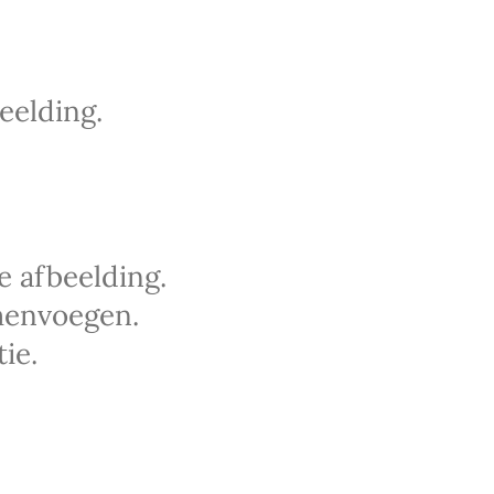
eelding.
e afbeelding.
menvoegen.
ie.