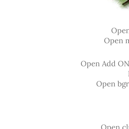
Open
Open m
Open Add ON b
Open bgr.
Open cl