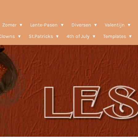
Zomer
Lente-Pasen
Diversen
Valentijn
-Clowns
St.Patricks
4th of July
Templates