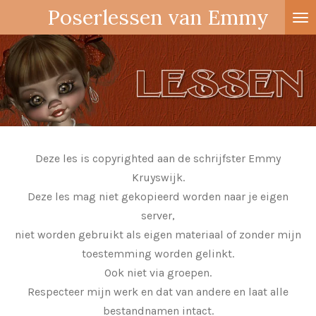
Poserlessen van Emmy
Ga
direct
naar
de
hoofdinhoud
Deze les is copyrighted aan de schrijfster Emmy
Kruyswijk.
Deze les mag niet gekopieerd worden naar je eigen
server,
niet worden gebruikt als eigen materiaal of zonder mijn
toestemming worden gelinkt.
Ook niet via groepen.
Respecteer mijn werk en dat van andere en laat alle
bestandnamen intact.