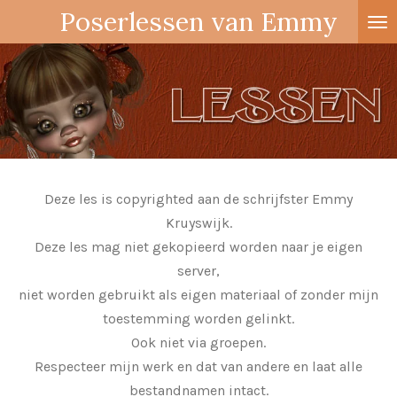
Poserlessen van Emmy
Ga
direct
naar
de
hoofdinhoud
Deze les is copyrighted aan de schrijfster Emmy
Kruyswijk.
Deze les mag niet gekopieerd worden naar je eigen
server,
niet worden gebruikt als eigen materiaal of zonder mijn
toestemming worden gelinkt.
Ook niet via groepen.
Respecteer mijn werk en dat van andere en laat alle
bestandnamen intact.