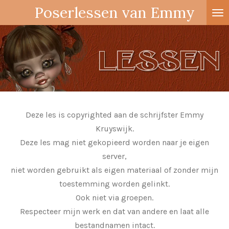
Poserlessen van Emmy
Ga
direct
naar
de
hoofdinhoud
Deze les is copyrighted aan de schrijfster Emmy
Kruyswijk.
Deze les mag niet gekopieerd worden naar je eigen
server,
niet worden gebruikt als eigen materiaal of zonder mijn
toestemming worden gelinkt.
Ook niet via groepen.
Respecteer mijn werk en dat van andere en laat alle
bestandnamen intact.