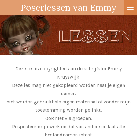
Poserlessen van Emmy
Ga
direct
naar
de
hoofdinhoud
Deze les is copyrighted aan de schrijfster Emmy
Kruyswijk.
Deze les mag niet gekopieerd worden naar je eigen
server,
niet worden gebruikt als eigen materiaal of zonder mijn
toestemming worden gelinkt.
Ook niet via groepen.
Respecteer mijn werk en dat van andere en laat alle
bestandnamen intact.