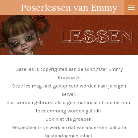
Poserlessen van Emmy
Ga
direct
naar
de
hoofdinhoud
Deze les is copyrighted aan de schrijfster Emmy
Kruyswijk.
Deze les mag niet gekopieerd worden naar je eigen
server,
niet worden gebruikt als eigen materiaal of zonder mijn
toestemming worden gelinkt.
Ook niet via groepen.
Respecteer mijn werk en dat van andere en laat alle
bestandnamen intact.