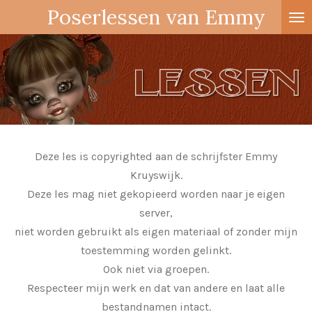
Poserlessen van Emmy
Ga
direct
naar
de
hoofdinhoud
Deze les is copyrighted aan de schrijfster Emmy
Kruyswijk.
Deze les mag niet gekopieerd worden naar je eigen
server,
niet worden gebruikt als eigen materiaal of zonder mijn
toestemming worden gelinkt.
Ook niet via groepen.
Respecteer mijn werk en dat van andere en laat alle
bestandnamen intact.