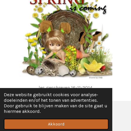
les geschreven 16-11-2014
Deze website gebruikt cookies voor analyse-
doeleinden en/of het tonen van advertenties.
Door gebruik te blijven maken van de site gaat u
hiermee akkoord.
© 2018 - 2026 lessen
Powered by
JouwWeb
Akkoord