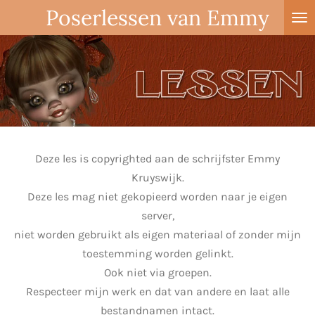
Poserlessen van Emmy
Ga
direct
naar
de
hoofdinhoud
Deze les is copyrighted aan de schrijfster Emmy
Kruyswijk.
Deze les mag niet gekopieerd worden naar je eigen
server,
niet worden gebruikt als eigen materiaal of zonder mijn
toestemming worden gelinkt.
Ook niet via groepen.
Respecteer mijn werk en dat van andere en laat alle
bestandnamen intact.